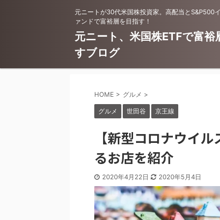
元ニートが30代米国株投資家。高配当とS&P500
ァンドで富裕層を目指す！
元ニート、米国株ETFで富裕
すブログ
HOME
>
グルメ
>
グルメ
世田谷
京王線
【新型コロナウイル
るお店を紹介
2020年4月22日
2020年5月4日