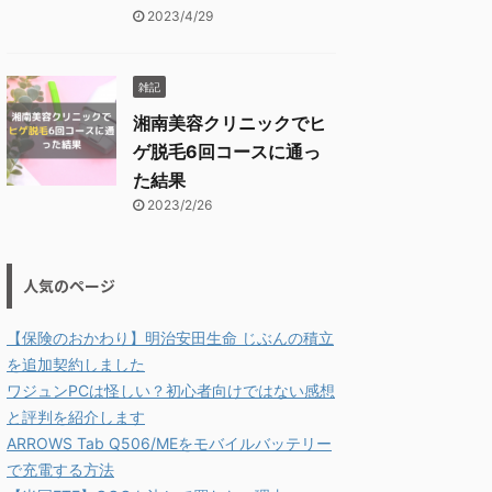
2023/4/29
雑記
湘南美容クリニックでヒ
ゲ脱毛6回コースに通っ
た結果
2023/2/26
人気のページ
【保険のおかわり】明治安田生命 じぶんの積立
を追加契約しました
ワジュンPCは怪しい？初心者向けではない感想
と評判を紹介します
ARROWS Tab Q506/MEをモバイルバッテリー
で充電する方法