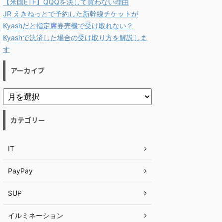
【米国ETF】QQQを決して買わない理由
JR えきねっとで予約した新幹線チケットが
Kyashだと指定席券売機で受け取れない？
Kyashで決済した場合の受け取り方を解説しま
す
アーカイブ
カテゴリー
IT
PayPay
SUP
イルミネーション