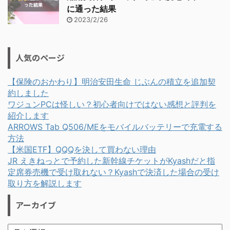
に通った結果
2023/2/26
人気のページ
【保険のおかわり】明治安田生命 じぶんの積立を追加契
約しました
ワジュンPCは怪しい？初心者向けではない感想と評判を
紹介します
ARROWS Tab Q506/MEをモバイルバッテリーで充電する
方法
【米国ETF】QQQを決して買わない理由
JR えきねっとで予約した新幹線チケットがKyashだと指
定席券売機で受け取れない？Kyashで決済した場合の受け
取り方を解説します
アーカイブ