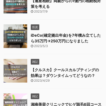
【遺産相続】両親からの1億円の相続税対
策を考える
2023/7/9
投資
iDeCo(確定拠出年金)を7年積み立てした
ら35万円→250万円になりました
2023/5/3
雑記
【クルスカ】クールスカルプティングの
効果は？ダウンタイムってどうなの？
2023/4/29
雑記
湘南美容クリニックでヒゲ脱毛6回コース