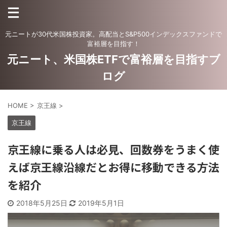
元ニートが30代米国株投資家。高配当とS&P500インデックスファンドで
富裕層を目指す！
元ニート、米国株ETFで富裕層を目指すブ
ログ
HOME
>
京王線
>
京王線
京王線に乗る人は必見、回数券をうまく使
えば京王線沿線だとお得に移動できる方法
を紹介
2018年5月25日
2019年5月1日