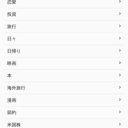
恋愛
投資
旅行
日々
日帰り
映画
本
海外旅行
漫画
節約
米国株