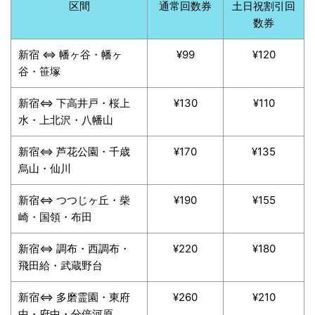
区間
通常回数券
土日祝割引回
数券
新宿 ⇔ 幡ヶ谷・幡ヶ
¥99
¥120
谷・笹塚
新宿⇔ 下高井戸・桜上
¥130
¥110
水・上北沢・八幡山
新宿⇔ 芦花公園・千歳
¥170
¥135
烏山・仙川
新宿⇔ つつじヶ丘・柴
¥190
¥155
崎・国領・布田
新宿⇔ 調布・西調布・
¥220
¥180
飛田給・武蔵野台
新宿⇔ 多磨霊園・東府
¥260
¥210
中・府中・分倍河原