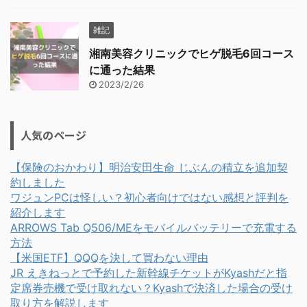
雑記
湘南美容クリニックでヒゲ脱毛6回コース
に通った結果
2023/2/26
人気のページ
【保険のおかわり】明治安田生命 じぶんの積立を追加契
約しました
ワジュンPCは怪しい？初心者向けではない感想と評判を
紹介します
ARROWS Tab Q506/MEをモバイルバッテリーで充電する
方法
【米国ETF】QQQを決して買わない理由
JR えきねっとで予約した新幹線チケットがKyashだと指
定席券売機で受け取れない？Kyashで決済した場合の受け
取り方を解説します