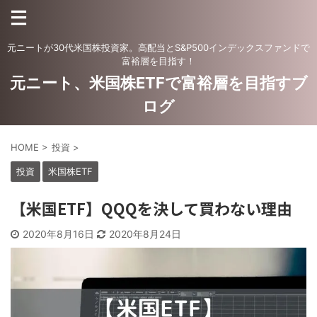
元ニートが30代米国株投資家。高配当とS&P500インデックスファンドで
富裕層を目指す！
元ニート、米国株ETFで富裕層を目指すブ
ログ
HOME
>
投資
>
投資
米国株ETF
【米国ETF】QQQを決して買わない理由
2020年8月16日
2020年8月24日