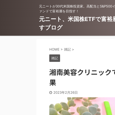
元ニートが30代米国株投資家。高配当とS&P500
ァンドで富裕層を目指す！
元ニート、米国株ETFで富裕
すブログ
HOME
>
雑記
>
雑記
湘南美容クリニック
果
2023年2月26日