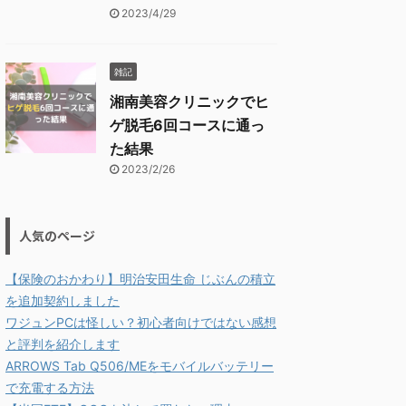
2023/4/29
雑記
湘南美容クリニックでヒ
ゲ脱毛6回コースに通っ
た結果
2023/2/26
人気のページ
【保険のおかわり】明治安田生命 じぶんの積立
を追加契約しました
ワジュンPCは怪しい？初心者向けではない感想
と評判を紹介します
ARROWS Tab Q506/MEをモバイルバッテリー
で充電する方法