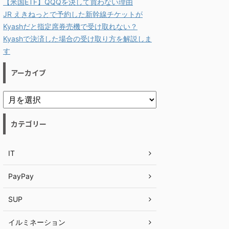
【米国ETF】QQQを決して買わない理由
JR えきねっとで予約した新幹線チケットが
Kyashだと指定席券売機で受け取れない？
Kyashで決済した場合の受け取り方を解説しま
す
アーカイブ
カテゴリー
IT
PayPay
SUP
イルミネーション