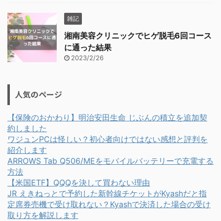
雑記
湘南美容クリニックでヒゲ脱毛6回コース
に通った結果
2023/2/26
人気のページ
【保険のおかわり】明治安田生命 じぶんの積立を追加契
約しました
ワジュンPCは怪しい？初心者向けではない感想と評判を
紹介します
ARROWS Tab Q506/MEをモバイルバッテリーで充電する
方法
【米国ETF】QQQを決して買わない理由
JR えきねっとで予約した新幹線チケットがKyashだと指
定席券売機で受け取れない？Kyashで決済した場合の受け
取り方を解説します