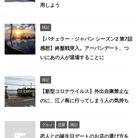
用しよう
雑記
【バチェラー・ジャパン シーズン2 第7話
感想】終盤戦突入。アーバンデート、つ
いにあの人が退場することに
雑記
【新型コロナウイルス】外出自粛禁止な
のに、江ノ島に行ってしまう人の気持ち
グルメ
恋愛
雑記
恋人との誕生日デートのお店の選び方を