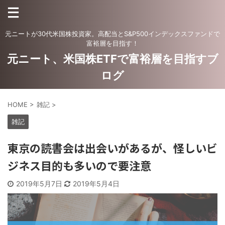
元ニートが30代米国株投資家。高配当とS&P500インデックスファンドで
富裕層を目指す！
元ニート、米国株ETFで富裕層を目指すブ
ログ
HOME
>
雑記
>
雑記
東京の読書会は出会いがあるが、怪しいビ
ジネス目的も多いので要注意
2019年5月7日
2019年5月4日