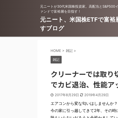
元ニートが30代米国株投資家。高配当とS&P500
ァンドで富裕層を目指す！
元ニート、米国株ETFで富裕
すブログ
HOME
>
雑記
>
雑記
クリーナーでは取り
でカビ退治、性能ア
2017年8月29日
2019年4月29日
エアコンから変な匂いはしませんか？
今の家に引っ越してきて2年、その時
除もいらないだろうと余裕かましてい