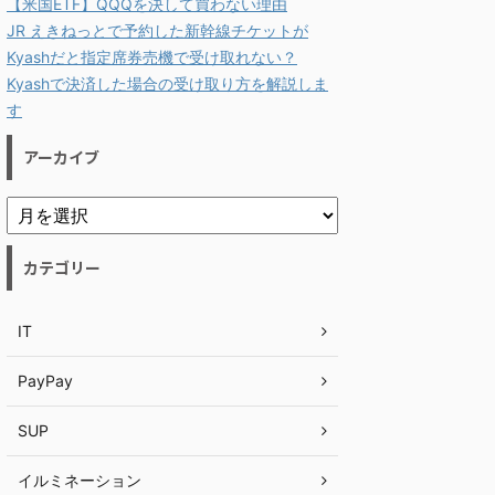
【米国ETF】QQQを決して買わない理由
JR えきねっとで予約した新幹線チケットが
Kyashだと指定席券売機で受け取れない？
Kyashで決済した場合の受け取り方を解説しま
す
アーカイブ
カテゴリー
IT
PayPay
SUP
イルミネーション