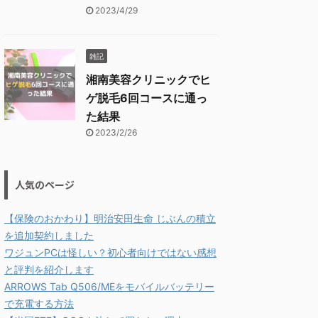
2023/4/29
雑記
湘南美容クリニックでヒ
ゲ脱毛6回コースに通っ
た結果
2023/2/26
人気のページ
【保険のおかわり】明治安田生命 じぶんの積立
を追加契約しました
ワジュンPCは怪しい？初心者向けではない感想
と評判を紹介します
ARROWS Tab Q506/MEをモバイルバッテリー
で充電する方法