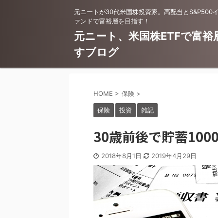
元ニートが30代米国株投資家。高配当とS&P500
ァンドで富裕層を目指す！
元ニート、米国株ETFで富裕
すブログ
HOME
>
保険
>
保険
投資
雑記
30歳前後で貯蓄10
2018年8月1日
2019年4月29日