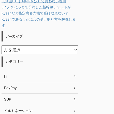
【米国ETF】QQQを決して買わない理由
JR えきねっとで予約した新幹線チケットが
Kyashだと指定席券売機で受け取れない？
Kyashで決済した場合の受け取り方を解説しま
す
アーカイブ
カテゴリー
IT
PayPay
SUP
イルミネーション