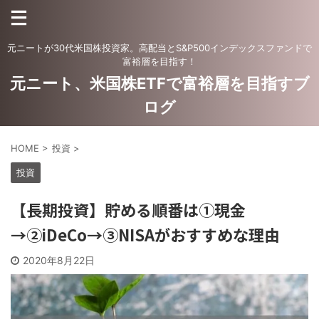
元ニートが30代米国株投資家。高配当とS&P500インデックスファンドで
富裕層を目指す！
元ニート、米国株ETFで富裕層を目指すブ
ログ
HOME
>
投資
>
投資
【長期投資】貯める順番は①現金
→②iDeCo→③NISAがおすすめな理由
2020年8月22日