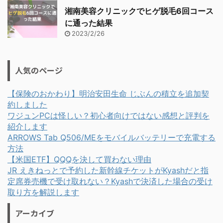
湘南美容クリニックでヒゲ脱毛6回コース
に通った結果
2023/2/26
人気のページ
【保険のおかわり】明治安田生命 じぶんの積立を追加契
約しました
ワジュンPCは怪しい？初心者向けではない感想と評判を
紹介します
ARROWS Tab Q506/MEをモバイルバッテリーで充電する
方法
【米国ETF】QQQを決して買わない理由
JR えきねっとで予約した新幹線チケットがKyashだと指
定席券売機で受け取れない？Kyashで決済した場合の受け
取り方を解説します
アーカイブ