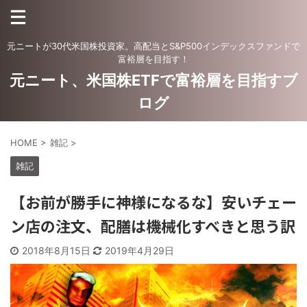
元ニートが30代米国株投資家。高配当とS&P500インデックスファンドで
富裕層を目指す！
元ニート、米国株ETFで富裕層を目指すブ
ログ
HOME
>
雑記
>
雑記
【お前が勝手に神様になるな】安いチェー
ン店の注文、配膳は機械化すべきと思う訳
2018年8月15日
2019年4月29日