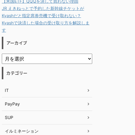
【米国ETF】QQQを決して買わない理由
JR えきねっとで予約した新幹線チケットが
Kyashだと指定席券売機で受け取れない？
Kyashで決済した場合の受け取り方を解説しま
す
アーカイブ
カテゴリー
IT
PayPay
SUP
イルミネーション