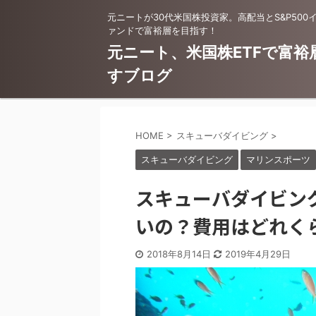
元ニートが30代米国株投資家。高配当とS&P500
ァンドで富裕層を目指す！
元ニート、米国株ETFで富裕
すブログ
HOME
>
スキューバダイビング
>
スキューバダイビング
マリンスポーツ
スキューバダイビン
いの？費用はどれく
2018年8月14日
2019年4月29日