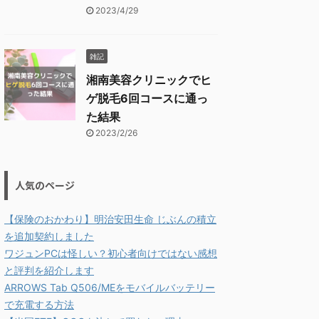
2023/4/29
雑記
湘南美容クリニックでヒ
ゲ脱毛6回コースに通っ
た結果
2023/2/26
人気のページ
【保険のおかわり】明治安田生命 じぶんの積立
を追加契約しました
ワジュンPCは怪しい？初心者向けではない感想
と評判を紹介します
ARROWS Tab Q506/MEをモバイルバッテリー
で充電する方法