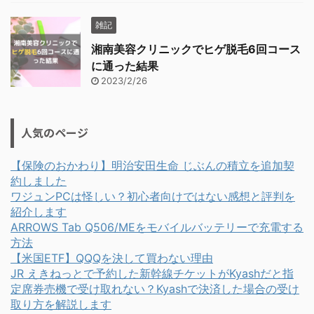
雑記
湘南美容クリニックでヒゲ脱毛6回コース
に通った結果
2023/2/26
人気のページ
【保険のおかわり】明治安田生命 じぶんの積立を追加契
約しました
ワジュンPCは怪しい？初心者向けではない感想と評判を
紹介します
ARROWS Tab Q506/MEをモバイルバッテリーで充電する
方法
【米国ETF】QQQを決して買わない理由
JR えきねっとで予約した新幹線チケットがKyashだと指
定席券売機で受け取れない？Kyashで決済した場合の受け
取り方を解説します