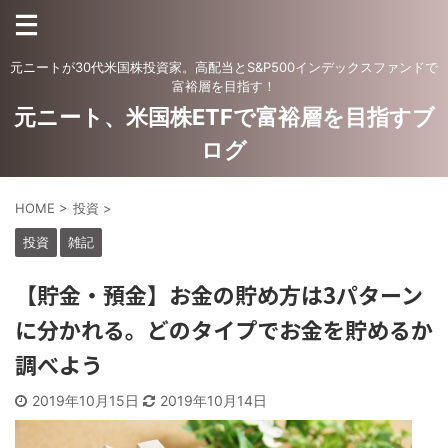
元ニートが30代米国株投資家。高配当とS&P500インデックスファンドで
富裕層を目指す！
元ニート、米国株ETFで富裕層を目指すブ
ログ
HOME
>
投資
>
投資
雑記
【貯金・預金】お金の貯め方は3パターン
に分かれる。どのタイプでお金を貯めるか
調べよう
2019年10月15日
2019年10月14日