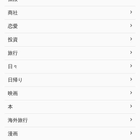
商社
恋愛
投資
旅行
日々
日帰り
映画
本
海外旅行
漫画