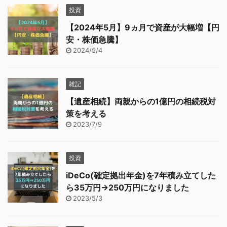
投資
【2024年5月】9ヵ月で資産が大幅増【円
安・株価急騰】
2024/5/4
雑記
【遺産相続】両親からの1億円の相続税対
策を考える
2023/7/9
投資
iDeCo(確定拠出年金)を7年積み立てした
ら35万円→250万円になりました
2023/5/3