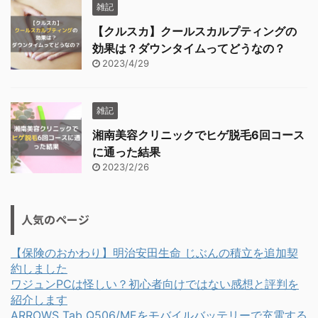
雑記
【クルスカ】クールスカルプティングの
効果は？ダウンタイムってどうなの？
2023/4/29
雑記
湘南美容クリニックでヒゲ脱毛6回コース
に通った結果
2023/2/26
人気のページ
【保険のおかわり】明治安田生命 じぶんの積立を追加契
約しました
ワジュンPCは怪しい？初心者向けではない感想と評判を
紹介します
ARROWS Tab Q506/MEをモバイルバッテリーで充電する