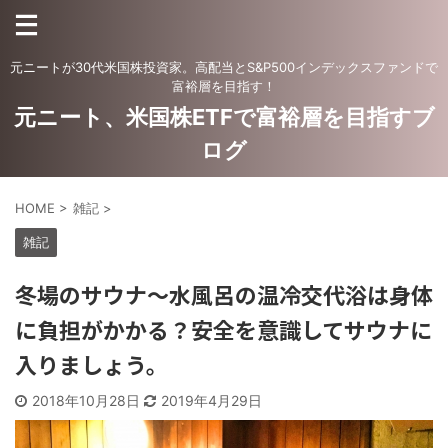
元ニートが30代米国株投資家。高配当とS&P500インデックスファンドで
富裕層を目指す！
元ニート、米国株ETFで富裕層を目指すブ
ログ
HOME
>
雑記
>
雑記
冬場のサウナ〜水風呂の温冷交代浴は身体
に負担がかかる？安全を意識してサウナに
入りましょう。
2018年10月28日
2019年4月29日