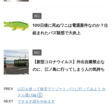
雑記
100日後に死ぬワニは電通案件なのか？仕
組まれたバズ疑惑で大炎上
雑記
【新型コロナウイルス】外出自粛禁止な
のに、江ノ島に行ってしまう人の気持ち
PREV
LCCを使って格安でリゾート バリに行ってみよう ホ
テル選び編 ⑥
NEXT
ですます調をやめます