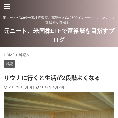
元ニートが30代米国株投資家。高配当とS&P500インデックスファンドで
富裕層を目指す！
元ニート、米国株ETFで富裕層を目指すブ
ログ
HOME
>
雑記
>
雑記
サウナに行くと生活が2段階よくなる
2017年10月3日
2019年4月29日