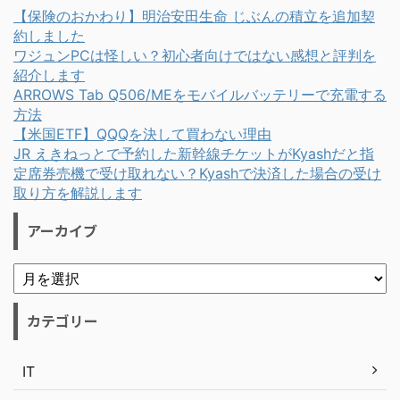
【保険のおかわり】明治安田生命 じぶんの積立を追加契
約しました
ワジュンPCは怪しい？初心者向けではない感想と評判を
紹介します
ARROWS Tab Q506/MEをモバイルバッテリーで充電する
方法
【米国ETF】QQQを決して買わない理由
JR えきねっとで予約した新幹線チケットがKyashだと指
定席券売機で受け取れない？Kyashで決済した場合の受け
取り方を解説します
アーカイブ
カテゴリー
IT