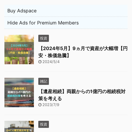
Buy Adspace
Hide Ads for Premium Members
投資
【2024年5月】9ヵ月で資産が大幅増【円
安・株価急騰】
2024/5/4
雑記
【遺産相続】両親からの1億円の相続税対
策を考える
2023/7/9
投資