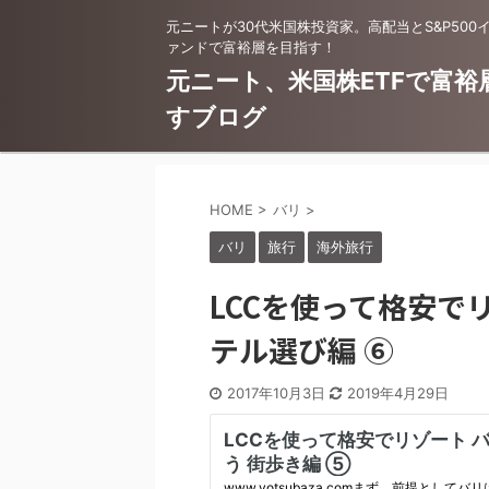
元ニートが30代米国株投資家。高配当とS&P500
ァンドで富裕層を目指す！
元ニート、米国株ETFで富裕
すブログ
HOME
>
バリ
>
バリ
旅行
海外旅行
LCCを使って格安で
テル選び編 ⑥
2017年10月3日
2019年4月29日