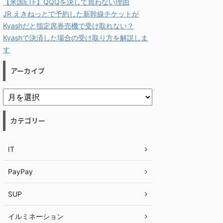
【米国ETF】QQQを決して買わない理由
JR えきねっとで予約した新幹線チケットが
Kyashだと指定席券売機で受け取れない？
Kyashで決済した場合の受け取り方を解説しま
す
アーカイブ
カテゴリー
IT
PayPay
SUP
イルミネーション