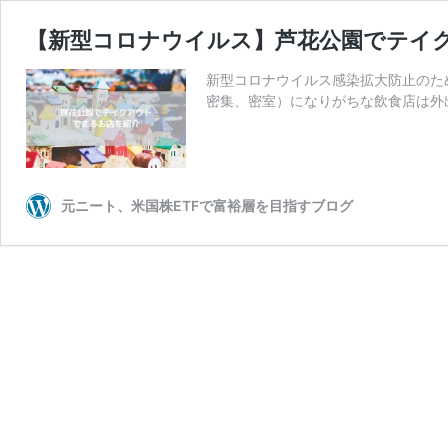
【新型コロナウイルス】芦花公園でテイ
新型コロナウイルス感染拡大防止のた
密集、密室）になりがちな飲食店は外
元ニート、米国株ETFで富裕層を目指すブログ