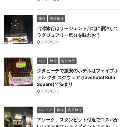
旅行
海外旅行
台湾旅行はリージェント台北に宿泊して
ラグジュアリー気分を味わおう
2019/9/23
バリ
旅行
海外旅行
クタビーチで激安のホテルはフェイブホ
テル クタ スクウェア (favehotel Kuta
Square)で決まり
2019/6/16
バンコク
旅行
海外旅行
アソーク、スクンビット付近でコスパが
いいホテルはシティポイントホテル