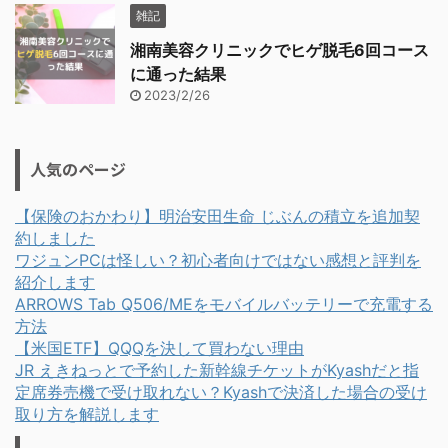
雑記
湘南美容クリニックでヒゲ脱毛6回コース
に通った結果
2023/2/26
人気のページ
【保険のおかわり】明治安田生命 じぶんの積立を追加契
約しました
ワジュンPCは怪しい？初心者向けではない感想と評判を
紹介します
ARROWS Tab Q506/MEをモバイルバッテリーで充電する
方法
【米国ETF】QQQを決して買わない理由
JR えきねっとで予約した新幹線チケットがKyashだと指
定席券売機で受け取れない？Kyashで決済した場合の受け
取り方を解説します