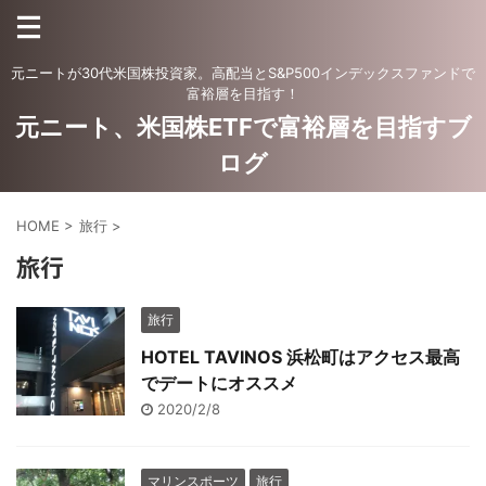
元ニートが30代米国株投資家。高配当とS&P500インデックスファンドで
富裕層を目指す！
元ニート、米国株ETFで富裕層を目指すブ
ログ
HOME
>
旅行
>
旅行
旅行
HOTEL TAVINOS 浜松町はアクセス最高
でデートにオススメ
2020/2/8
マリンスポーツ
旅行