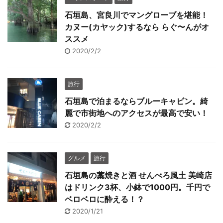
石垣島、宮良川でマングローブを堪能！
カヌー(カヤック)するなら らぐ〜んがオ
ススメ
2020/2/2
旅行
石垣島で泊まるならブルーキャビン。綺
麗で市街地へのアクセスが最高で安い！
2020/2/2
グルメ
旅行
石垣島の藁焼きと酒 せんべろ風土 美崎店
はドリンク3杯、小鉢で1000円。千円で
ベロベロに酔える！？
2020/1/21