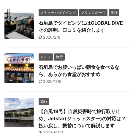
スキューバダイビング
マリンスポーツ
旅行
石垣島でダイビングにはGLOBAL DIVE
その評判、口コミを紹介します
2020/2/8
グルメ
旅行
石垣島でお腹いっぱい朝食を食べるな
ら、あらかわ食堂がおすすめ
2020/1/19
旅行
【台風19号】自然災害時で旅行取り止
め、Jetstar(ジェットスター)の対応は？
払い戻し、振替について解説します
2019/10/13