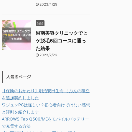
2023/4/29
雑記
湘南美容クリニックでヒ
ゲ脱毛6回コースに通っ
た結果
2023/2/26
人気のページ
【保険のおかわり】明治安田生命 じぶんの積立
を追加契約しました
ワジュンPCは怪しい？初心者向けではない感想
と評判を紹介します
ARROWS Tab Q506/MEをモバイルバッテリー
で充電する方法