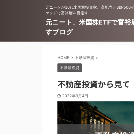
元ニートが30代米国株投資家。高配当とS&P500
ァンドで富裕層を目指す！
元ニート、米国株ETFで富裕
すブログ
HOME
>
不動産投資
>
不動産投資
不動産投資から見て「
2022年9月4日