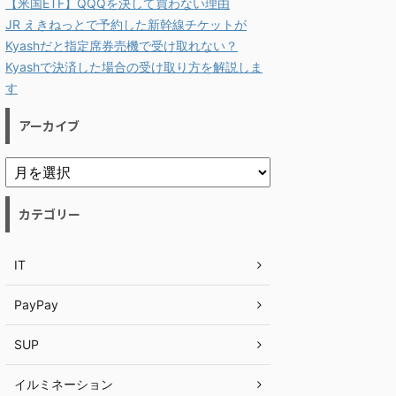
【米国ETF】QQQを決して買わない理由
JR えきねっとで予約した新幹線チケットが
Kyashだと指定席券売機で受け取れない？
Kyashで決済した場合の受け取り方を解説しま
す
アーカイブ
カテゴリー
IT
PayPay
SUP
イルミネーション