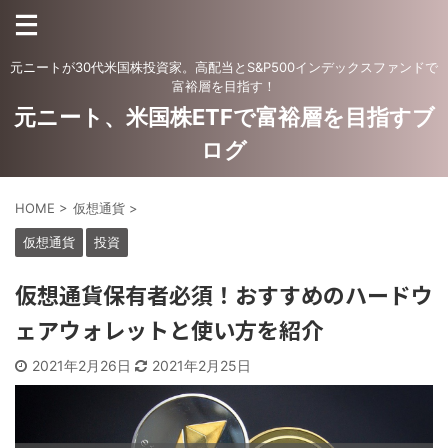
元ニートが30代米国株投資家。高配当とS&P500インデックスファンドで
富裕層を目指す！
元ニート、米国株ETFで富裕層を目指すブ
ログ
HOME
>
仮想通貨
>
仮想通貨
投資
仮想通貨保有者必須！おすすめのハードウ
ェアウォレットと使い方を紹介
2021年2月26日
2021年2月25日