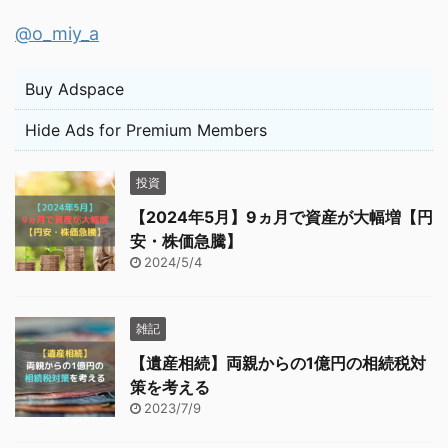
@o_miy_a
Buy Adspace
Hide Ads for Premium Members
投資
【2024年5月】9ヵ月で資産が大幅増【円
安・株価急騰】
2024/5/4
雑記
【遺産相続】両親からの1億円の相続税対
策を考える
2023/7/9