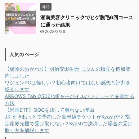
雑記
湘南美容クリニックでヒゲ脱毛6回コース
に通った結果
2023/2/26
人気のページ
【保険のおかわり】明治安田生命 じぶんの積立を追加契
約しました
ワジュンPCは怪しい？初心者向けではない感想と評判を
紹介します
ARROWS Tab Q506/MEをモバイルバッテリーで充電する
方法
【米国ETF】QQQを決して買わない理由
JR えきねっとで予約した新幹線チケットがKyashだと指
定席券売機で受け取れない？Kyashで決済した場合の受け
取り方を解説します