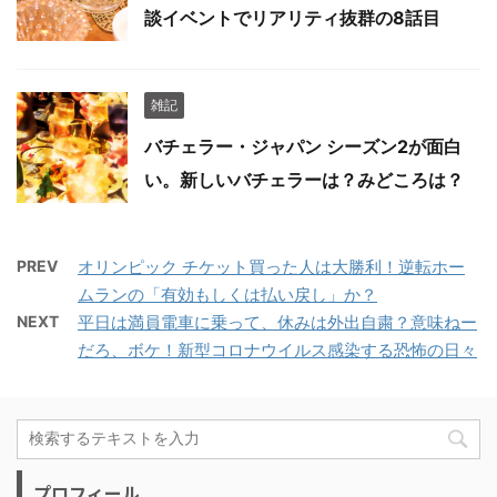
談イベントでリアリティ抜群の8話目
雑記
バチェラー・ジャパン シーズン2が面白
い。新しいバチェラーは？みどころは？
PREV
オリンピック チケット買った人は大勝利！逆転ホー
ムランの「有効もしくは払い戻し」か？
NEXT
平日は満員電車に乗って、休みは外出自粛？意味ねー
だろ、ボケ！新型コロナウイルス感染する恐怖の日々
プロフィール