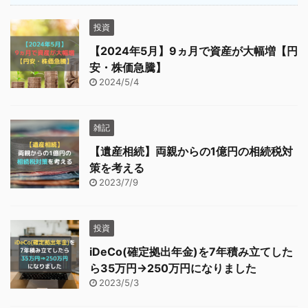
投資
【2024年5月】9ヵ月で資産が大幅増【円
安・株価急騰】
2024/5/4
雑記
【遺産相続】両親からの1億円の相続税対
策を考える
2023/7/9
投資
iDeCo(確定拠出年金)を7年積み立てした
ら35万円→250万円になりました
2023/5/3