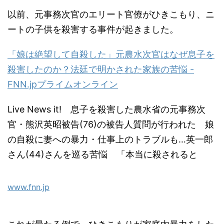
以前、元事務次官のエリート官僚がひきこもり、ニ
ートの子供を殺害する事件が起きました。
「娘は絶望して自殺した」元農水次官はなぜ息子を
殺害したのか？法廷で明かされた家族の苦悩 -
FNN.jpプライムオンライン
Live News it! 息子を殺害した農水省の元事務次
官・熊沢英昭被告(76)の被告人質問が行われた 娘
の自殺に妻への暴力・仕事上のトラブルも…英一郎
さん(44)さんを巡る苦悩 「本当に殺されると
www.fnn.jp