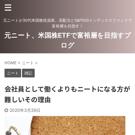
元ニートが30代米国株投資家。高配当とS&P500インデックスファンドで
富裕層を目指す！
元ニート、米国株ETFで富裕層を目指すブ
ログ
HOME
>
ニート
>
ニート
雑記
会社員として働くよりもニートになる方が
難しいその理由
2020年3月29日