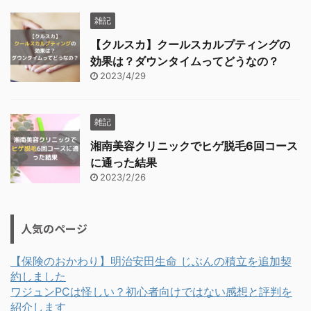
雑記
【クルスカ】クールスカルプティングの
効果は？ダウンタイムってどうなの？
2023/4/29
雑記
湘南美容クリニックでヒゲ脱毛6回コース
に通った結果
2023/2/26
人気のページ
【保険のおかわり】明治安田生命 じぶんの積立を追加契
約しました
ワジュンPCは怪しい？初心者向けではない感想と評判を
紹介します