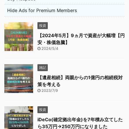
Hide Ads for Premium Members
投資
【2024年5月】9ヵ月で資産が大幅増【円
安・株価急騰】
2024/5/4
雑記
【遺産相続】両親からの1億円の相続税対
策を考える
2023/7/9
投資
iDeCo(確定拠出年金)を7年積み立てした
ら35万円→250万円になりました