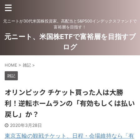
元ニートが30代米国株投資家。高配当とS&P500インデックスファンドで
富裕層を目指す！
元ニート、米国株ETFで富裕層を目指すブ
ログ
HOME
>
雑記
>
雑記
オリンピック チケット買った人は大勝
利！逆転ホームランの「有効もしくは払い
戻し」か？
2020年3月28日
東京五輪の観戦チケット、日程・会場維持なら「有