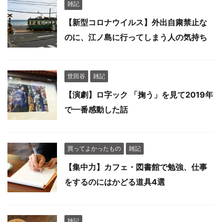
雑記
【新型コロナウイルス】外出自粛禁止な
のに、江ノ島に行ってしまう人の気持ち
世田谷
雑記
【演劇】ロ字ック 「掬う」を見て2019年
で一番感動した話
買ってよかったもの
雑記
【集中力】カフェ・図書館で勉強、仕事
をするのにはかどる道具4選
雑記