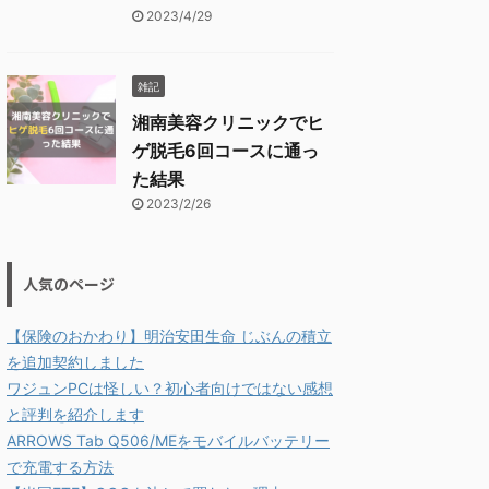
2023/4/29
雑記
湘南美容クリニックでヒ
ゲ脱毛6回コースに通っ
た結果
2023/2/26
人気のページ
【保険のおかわり】明治安田生命 じぶんの積立
を追加契約しました
ワジュンPCは怪しい？初心者向けではない感想
と評判を紹介します
ARROWS Tab Q506/MEをモバイルバッテリー
で充電する方法