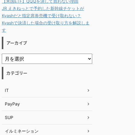
【米国ETF】QQQを決して買わない理由
JR えきねっとで予約した新幹線チケットが
Kyashだと指定席券売機で受け取れない？
Kyashで決済した場合の受け取り方を解説しま
す
アーカイブ
カテゴリー
IT
PayPay
SUP
イルミネーション