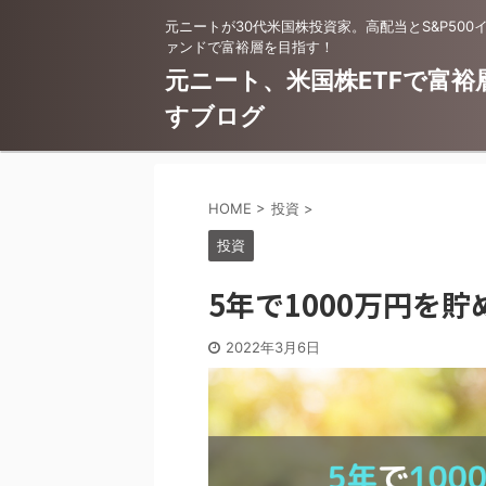
元ニートが30代米国株投資家。高配当とS&P500
ァンドで富裕層を目指す！
元ニート、米国株ETFで富裕
すブログ
HOME
>
投資
>
投資
5年で1000万円を貯
2022年3月6日