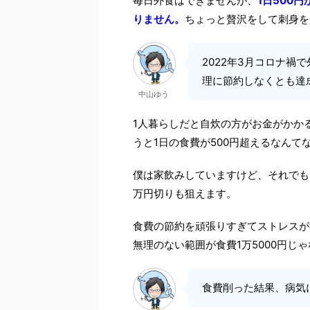
毎日外食はできませんが、
1日500
りません。
ちょっと贅沢をして刺身を
2022年3月コロナ禍
理に節約しなくとも達
中山ゆう
1人暮らしだと自炊の方がお金がかか
うと1日の食費が500円超えるなんて
僕は家飲みしていますけど、それでも月
万円切りも狙えます。
食費の節約を頑張りすぎてストレスが
無理のない範囲が食費1万5000円じ
食費削った結果、病気