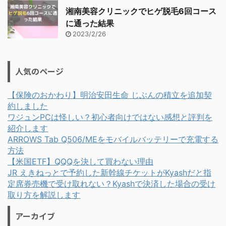
湘南美容クリニックでヒゲ脱毛6回コース
に通った結果
2023/2/26
人気のページ
【保険のおかわり】明治安田生命 じぶんの積立を追加契
約しました
ワジュンPCは怪しい？初心者向けではない感想と評判を
紹介します
ARROWS Tab Q506/MEをモバイルバッテリーで充電する
方法
【米国ETF】QQQを決して買わない理由
JR えきねっとで予約した新幹線チケットがKyashだと指
定席券売機で受け取れない？Kyashで決済した場合の受け
取り方を解説します
アーカイブ