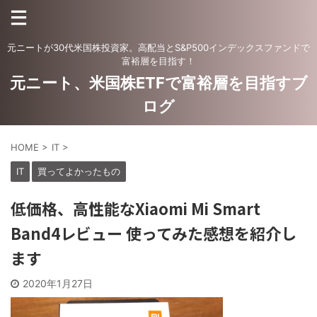
元ニートが30代米国株投資家。高配当とS&P500インデックスファンドで
富裕層を目指す！
元ニート、米国株ETFで富裕層を目指すブ
ログ
HOME
>
IT
>
IT
買ってよかったもの
低価格、高性能なXiaomi Mi Smart
Band4レビュー 使ってみた感想を紹介し
ます
2020年1月27日