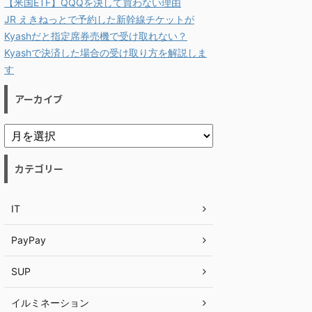
【米国ETF】QQQを決して買わない理由
JR えきねっとで予約した新幹線チケットが
Kyashだと指定席券売機で受け取れない？
Kyashで決済した場合の受け取り方を解説しま
す
アーカイブ
カテゴリー
IT
PayPay
SUP
イルミネーション