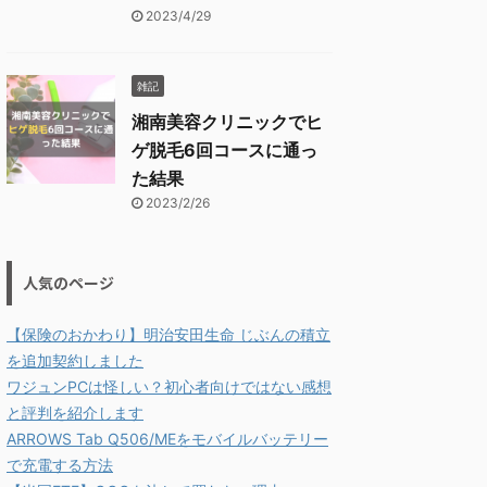
2023/4/29
雑記
湘南美容クリニックでヒ
ゲ脱毛6回コースに通っ
た結果
2023/2/26
人気のページ
【保険のおかわり】明治安田生命 じぶんの積立
を追加契約しました
ワジュンPCは怪しい？初心者向けではない感想
と評判を紹介します
ARROWS Tab Q506/MEをモバイルバッテリー
で充電する方法