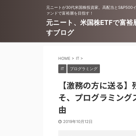
元ニートが30代米国株投資家。高配当とS&P500
ァンドで富裕層を目指す！
元ニート、米国株ETFで富裕
すブログ
HOME
>
IT
>
IT
プログラミング
【激務の方に送る】
そ、プログラミング
由
2019年10月12日