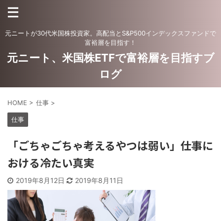
元ニートが30代米国株投資家。高配当とS&P500インデックスファンドで
富裕層を目指す！
元ニート、米国株ETFで富裕層を目指すブ
ログ
HOME
>
仕事
>
仕事
「ごちゃごちゃ考えるやつは弱い」仕事に
おける冷たい真実
2019年8月12日
2019年8月11日