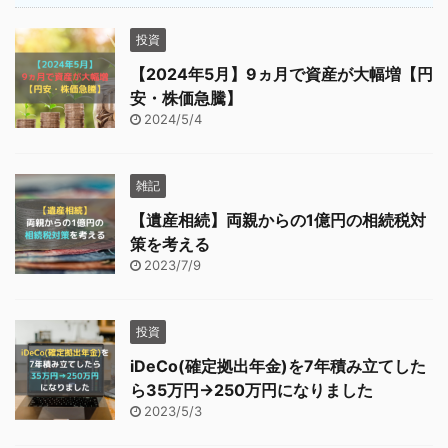
投資
【2024年5月】9ヵ月で資産が大幅増【円
安・株価急騰】
2024/5/4
雑記
【遺産相続】両親からの1億円の相続税対
策を考える
2023/7/9
投資
iDeCo(確定拠出年金)を7年積み立てした
ら35万円→250万円になりました
2023/5/3