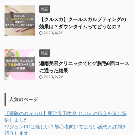
雑記
【クルスカ】クールスカルプティングの
効果は？ダウンタイムってどうなの？
2023/4/29
雑記
湘南美容クリニックでヒゲ脱毛6回コース
に通った結果
2023/2/26
人気のページ
【保険のおかわり】明治安田生命 じぶんの積立を追加契
約しました
ワジュンPCは怪しい？初心者向けではない感想と評判を
紹介します