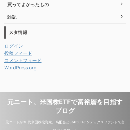
買ってよかったもの
雑記
メタ情報
ログイン
投稿フィード
コメントフィード
WordPress.org
元ニート、米国株ETFで富裕層を目指す
ブログ
元ニートが30代米国株投資家。高配当とS&P500インデックスファンドで富