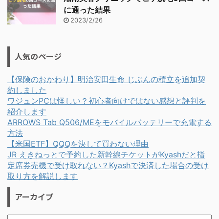
に通った結果
2023/2/26
人気のページ
【保険のおかわり】明治安田生命 じぶんの積立を追加契
約しました
ワジュンPCは怪しい？初心者向けではない感想と評判を
紹介します
ARROWS Tab Q506/MEをモバイルバッテリーで充電する
方法
【米国ETF】QQQを決して買わない理由
JR えきねっとで予約した新幹線チケットがKyashだと指
定席券売機で受け取れない？Kyashで決済した場合の受け
取り方を解説します
アーカイブ