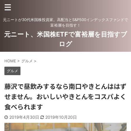
元ニートが30代米国株投資家。高配当とS&P500インデックスファンドで
富裕層を目指す！
元ニート、米国株ETFで富裕層を目指すブ
ログ
HOME
>
グルメ
>
グルメ
藤沢で昼飲みするなら南口やきとんははず
せません。おいしいやきとんをコスパよく
食べられます
2019年4月30日
2019年10月20日