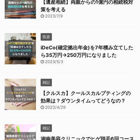
【遺産相続】両親からの1億円の相続税対
策を考える
2023/7/9
投資
iDeCo(確定拠出年金)を7年積み立てした
ら35万円→250万円になりました
2023/5/3
雑記
【クルスカ】クールスカルプティングの
効果は？ダウンタイムってどうなの？
2023/4/29
雑記
湘南美容クリニックでヒゲ脱毛6回コース