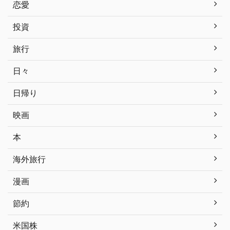
恋愛
投資
旅行
日々
日帰り
映画
本
海外旅行
漫画
節約
米国株