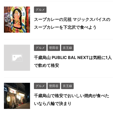
グルメ
スープカレーの元祖 マジックスパイスの
スープカレーを下北沢で食べよう
グルメ
世田谷
京王線
千歳烏山 PUBLIC BAL NEXTは気軽に1人
で飲めて格安
グルメ
世田谷
京王線
千歳烏山で格安でおいしい焼肉が食べた
いなら八輪で決まり