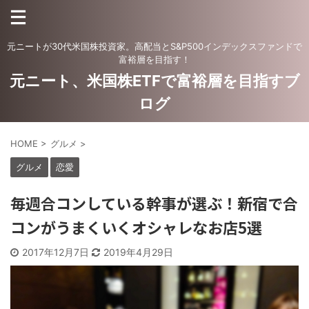
元ニートが30代米国株投資家。高配当とS&P500インデックスファンドで
富裕層を目指す！
元ニート、米国株ETFで富裕層を目指すブ
ログ
HOME
>
グルメ
>
グルメ
恋愛
毎週合コンしている幹事が選ぶ！新宿で合
コンがうまくいくオシャレなお店5選
2017年12月7日
2019年4月29日