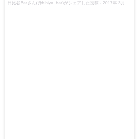
日比谷Barさん(@hibiya_bar)がシェアした投稿
-
2017年 3月月19日午後10時19分PDT