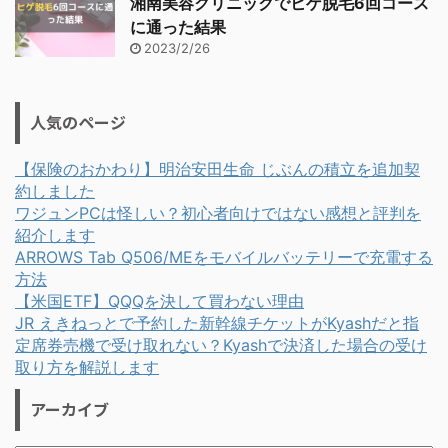
湘南美容クリニックでヒゲ脱毛6回コース
に通った結果
2023/2/26
人気のページ
【保険のおかわり】明治安田生命 じぶんの積立を追加契
約しました
ワジュンPCは怪しい？初心者向けではない感想と評判を
紹介します
ARROWS Tab Q506/MEをモバイルバッテリーで充電する
方法
【米国ETF】QQQを決して買わない理由
JR えきねっとで予約した新幹線チケットがKyashだと指
定席券売機で受け取れない？Kyashで決済した場合の受け
取り方を解説します
アーカイブ