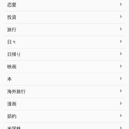
恋愛
投資
旅行
日々
日帰り
映画
本
海外旅行
漫画
節約
米国株