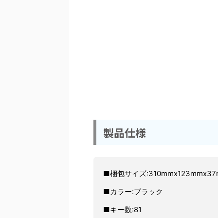
製品仕様
■梱包サイズ:310mmx123mmx37
■カラー:ブラック
■キー数:81