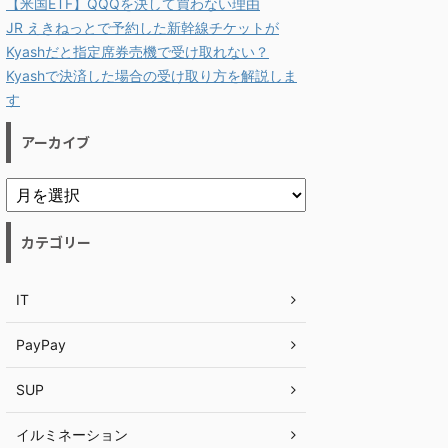
【米国ETF】QQQを決して買わない理由
JR えきねっとで予約した新幹線チケットが
Kyashだと指定席券売機で受け取れない？
Kyashで決済した場合の受け取り方を解説しま
す
アーカイブ
カテゴリー
IT
PayPay
SUP
イルミネーション