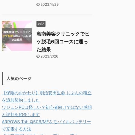
2023/4/29
雑記
湘南美容クリニックでヒ
ゲ脱毛6回コースに通っ
た結果
2023/2/26
人気のページ
【保険のおかわり】明治安田生命 じぶんの積立
を追加契約しました
ワジュンPCは怪しい？初心者向けではない感想
と評判を紹介します
ARROWS Tab Q506/MEをモバイルバッテリー
で充電する方法