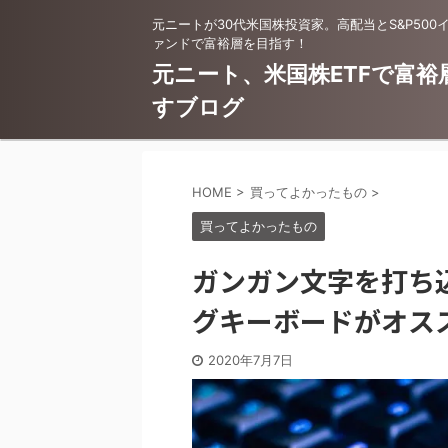
元ニートが30代米国株投資家。高配当とS&P500
ァンドで富裕層を目指す！
元ニート、米国株ETFで富裕
すブログ
HOME
>
買ってよかったもの
>
買ってよかったもの
ガンガン文字を打ち
グキーボードがオス
2020年7月7日