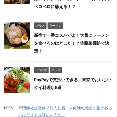
ベロベロに酔える！？
グルメ
ラーメン
新宿で一番コスパがよく大量にラーメン
を食べるのはどこだ！？佐藤製麺処で決
定！
PayPay
グルメ
PayPayで支払いできる！東京でおいしい
タイ料理店5選
PREV
専門商社は激務？新入社員・未経験転職者が生き残る
にはどうすればいいのか。