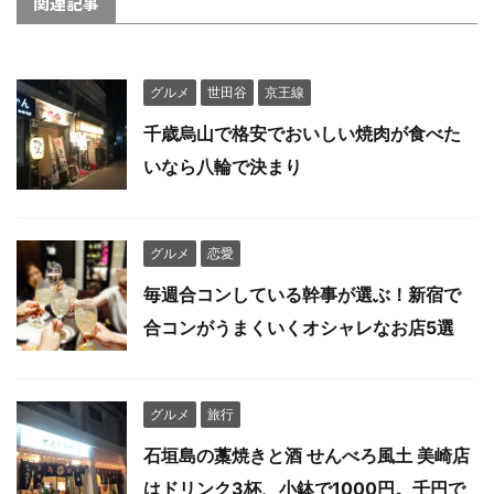
関連記事
グルメ
世田谷
京王線
千歳烏山で格安でおいしい焼肉が食べた
いなら八輪で決まり
グルメ
恋愛
毎週合コンしている幹事が選ぶ！新宿で
合コンがうまくいくオシャレなお店5選
グルメ
旅行
石垣島の藁焼きと酒 せんべろ風土 美崎店
はドリンク3杯、小鉢で1000円。千円で