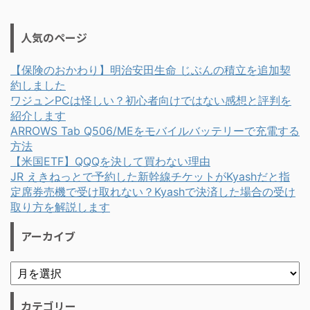
人気のページ
【保険のおかわり】明治安田生命 じぶんの積立を追加契
約しました
ワジュンPCは怪しい？初心者向けではない感想と評判を
紹介します
ARROWS Tab Q506/MEをモバイルバッテリーで充電する
方法
【米国ETF】QQQを決して買わない理由
JR えきねっとで予約した新幹線チケットがKyashだと指
定席券売機で受け取れない？Kyashで決済した場合の受け
取り方を解説します
アーカイブ
カテゴリー