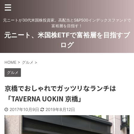
元ニートが30代米国株投資家。高配当とS&P500インデックスファンドで
富裕層を目指す！
元ニート、米国株ETFで富裕層を目指すブ
ログ
HOME
>
グルメ
>
グルメ
京橋でおしゃれでガッツリなランチは
「TAVERNA UOKIN 京橋」
2017年10月9日
2019年8月12日