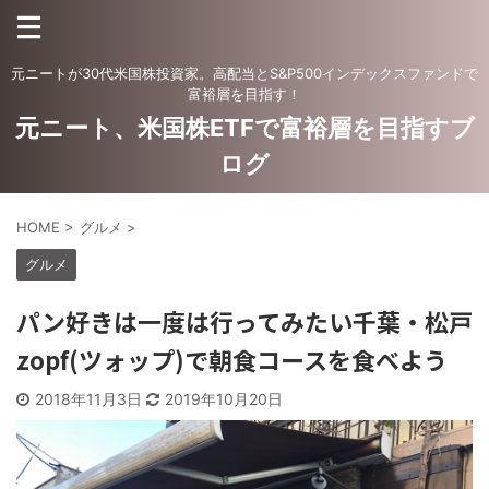
元ニートが30代米国株投資家。高配当とS&P500インデックスファンドで
富裕層を目指す！
元ニート、米国株ETFで富裕層を目指すブ
ログ
HOME
>
グルメ
>
グルメ
パン好きは一度は行ってみたい千葉・松戸
zopf(ツォップ)で朝食コースを食べよう
2018年11月3日
2019年10月20日