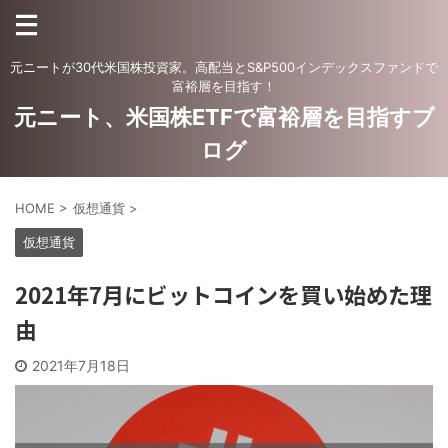
元ニートが30代米国株投資家。高配当とS&P500インデックスファンドで
富裕層を目指す！
元ニート、米国株ETFで富裕層を目指すブ
ログ
HOME
>
仮想通貨
>
仮想通貨
2021年7月にビットコインを買い始めた理
由
2021年7月18日