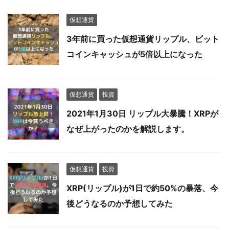
仮想通貨
3年前に買った仮想通貨リップル、ビット
コインキャッシュが5倍以上になった
仮想通貨
投資
2021年1月30日 リップル大暴騰！XRPが
なぜ上がったのかを解説します。
仮想通貨
投資
XRP(リップル)が1日で約50%の暴落、今
後どうなるのか予想してみた