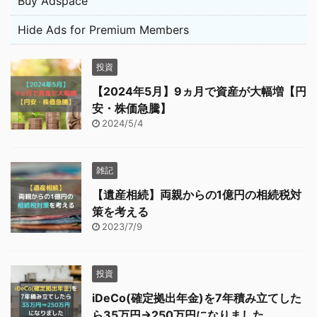
Buy Adspace
Hide Ads for Premium Members
投資
【2024年5月】9ヵ月で資産が大幅増【円
安・株価急騰】
2024/5/4
雑記
【遺産相続】両親からの1億円の相続税対
策を考える
2023/7/9
投資
iDeCo(確定拠出年金)を7年積み立てした
ら35万円→250万円になりました