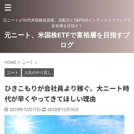
元ニートが30代米国株投資家。高配当とS&P500インデックスファンドで
富裕層を目指す！
元ニート、米国株ETFで富裕層を目指すブ
ログ
HOME
>
ニート
>
ニート
人生のやり直し
ひきこもりが会社員より稼ぐ、大ニート時
代が早くやってきてほしい理由
2019年12月17日
2019年12月16日