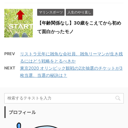
マリンスポーツ
人生のやり直し
【年齢関係なし】30歳をこえてから初め
て面白かったモノ
PREV
リストラ元年に雑魚な会社員、雑魚リーマンが生き残
るにはどう戦略をとるべきか
NEXT
東京2020 オリンピック観戦の2次抽選のチケットが3
枚当選、当選の秘訣は？
プロフィール