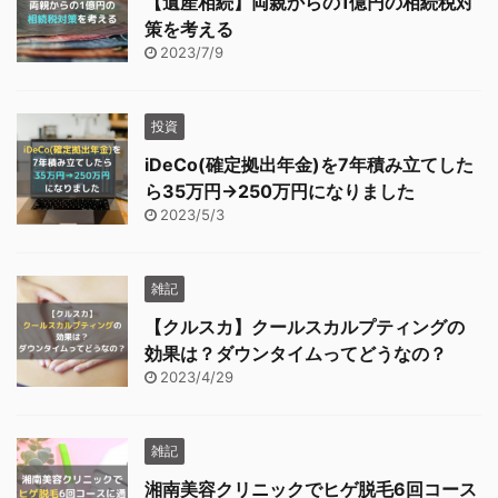
【遺産相続】両親からの1億円の相続税対
策を考える
2023/7/9
投資
iDeCo(確定拠出年金)を7年積み立てした
ら35万円→250万円になりました
2023/5/3
雑記
【クルスカ】クールスカルプティングの
効果は？ダウンタイムってどうなの？
2023/4/29
雑記
湘南美容クリニックでヒゲ脱毛6回コース