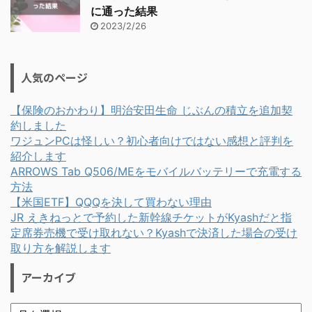
に通った結果
2023/2/26
人気のページ
【保険のおかわり】明治安田生命 じぶんの積立を追加契
約しました
ワジュンPCは怪しい？初心者向けではない感想と評判を
紹介します
ARROWS Tab Q506/MEをモバイルバッテリーで充電する
方法
【米国ETF】QQQを決して買わない理由
JR えきねっとで予約した新幹線チケットがKyashだと指
定席券売機で受け取れない？Kyashで決済した場合の受け
取り方を解説します
アーカイブ