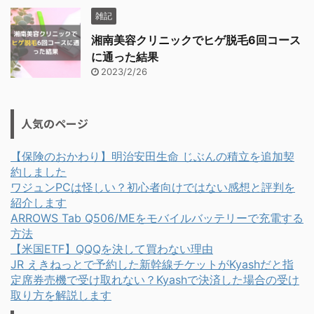
雑記
湘南美容クリニックでヒゲ脱毛6回コース
に通った結果
2023/2/26
人気のページ
【保険のおかわり】明治安田生命 じぶんの積立を追加契
約しました
ワジュンPCは怪しい？初心者向けではない感想と評判を
紹介します
ARROWS Tab Q506/MEをモバイルバッテリーで充電する
方法
【米国ETF】QQQを決して買わない理由
JR えきねっとで予約した新幹線チケットがKyashだと指
定席券売機で受け取れない？Kyashで決済した場合の受け
取り方を解説します