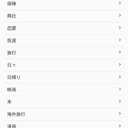
保険
商社
恋愛
投資
旅行
日々
日帰り
映画
本
海外旅行
漫画