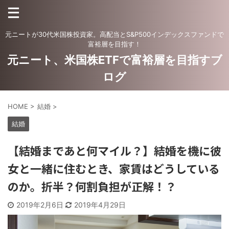
元ニートが30代米国株投資家。高配当とS&P500インデックスファンドで
富裕層を目指す！
元ニート、米国株ETFで富裕層を目指すブ
ログ
HOME
>
結婚
>
結婚
【結婚まであと何マイル？】結婚を機に彼
女と一緒に住むとき、家賃はどうしている
のか。折半？何割負担が正解！？
2019年2月6日
2019年4月29日