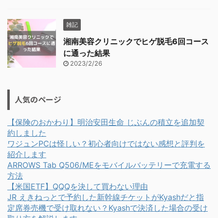
雑記
湘南美容クリニックでヒゲ脱毛6回コース
に通った結果
2023/2/26
人気のページ
【保険のおかわり】明治安田生命 じぶんの積立を追加契
約しました
ワジュンPCは怪しい？初心者向けではない感想と評判を
紹介します
ARROWS Tab Q506/MEをモバイルバッテリーで充電する
方法
【米国ETF】QQQを決して買わない理由
JR えきねっとで予約した新幹線チケットがKyashだと指
定席券売機で受け取れない？Kyashで決済した場合の受け