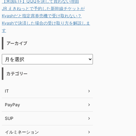
【米国ETF】QQQを決して買わない理由
JR えきねっとで予約した新幹線チケットが
Kyashだと指定席券売機で受け取れない？
Kyashで決済した場合の受け取り方を解説しま
す
アーカイブ
カテゴリー
IT
PayPay
SUP
イルミネーション