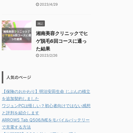
2023/4/29
雑記
湘南美容クリニックでヒ
ゲ脱毛6回コースに通っ
た結果
2023/2/26
人気のページ
【保険のおかわり】明治安田生命 じぶんの積立
を追加契約しました
ワジュンPCは怪しい？初心者向けではない感想
と評判を紹介します
ARROWS Tab Q506/MEをモバイルバッテリー
で充電する方法