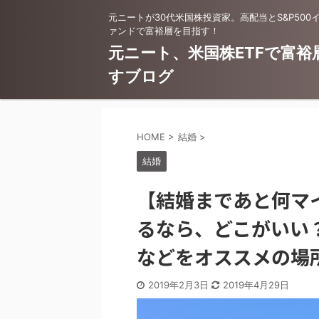
元ニートが30代米国株投資家。高配当とS&P500
ァンドで富裕層を目指す！
元ニート、米国株ETFで富裕
すブログ
HOME
>
結婚
>
結婚
【結婚まであと何マ
るなら、どこがいい
などをオススメの場
2019年2月3日
2019年4月29日