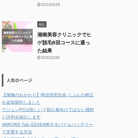
2023/4/29
雑記
湘南美容クリニックでヒ
ゲ脱毛6回コースに通っ
た結果
2023/2/26
人気のページ
【保険のおかわり】明治安田生命 じぶんの積立
を追加契約しました
ワジュンPCは怪しい？初心者向けではない感想
と評判を紹介します
ARROWS Tab Q506/MEをモバイルバッテリー
で充電する方法