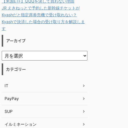
【米国ETF】QQQを決して買わない理由
JR えきねっとで予約した新幹線チケットが
Kyashだと指定席券売機で受け取れない？
Kyashで決済した場合の受け取り方を解説しま
す
アーカイブ
カテゴリー
IT
PayPay
SUP
イルミネーション