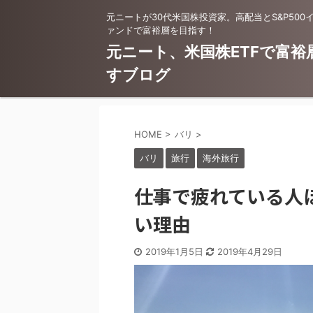
元ニートが30代米国株投資家。高配当とS&P500
ァンドで富裕層を目指す！
元ニート、米国株ETFで富裕
すブログ
HOME
>
バリ
>
バリ
旅行
海外旅行
仕事で疲れている人
い理由
2019年1月5日
2019年4月29日