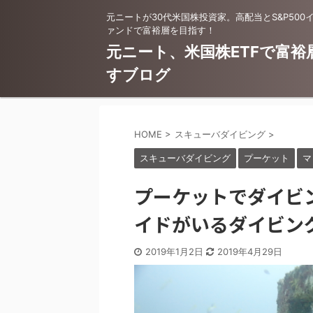
元ニートが30代米国株投資家。高配当とS&P500
ァンドで富裕層を目指す！
元ニート、米国株ETFで富裕
すブログ
HOME
>
スキューバダイビング
>
スキューバダイビング
プーケット
マ
プーケットでダイビ
イドがいるダイビン
2019年1月2日
2019年4月29日