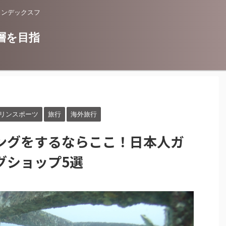
インデックスフ
層を目指
リンスポーツ
旅行
海外旅行
ングをするならここ！日本人ガ
グショップ5選