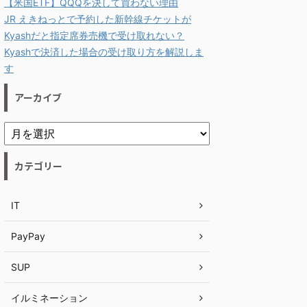
【米国ETF】QQQを決して買わない理由
JR えきねっとで予約した新幹線チケットが
Kyashだと指定席券売機で受け取れない？
Kyashで決済した場合の受け取り方を解説しま
す
アーカイブ
カテゴリー
IT
PayPay
SUP
イルミネーション