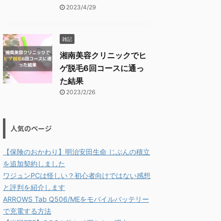
2023/4/29
雑記
湘南美容クリニックでヒ
ゲ脱毛6回コースに通っ
た結果
2023/2/26
人気のページ
【保険のおかわり】明治安田生命 じぶんの積立
を追加契約しました
ワジュンPCは怪しい？初心者向けではない感想
と評判を紹介します
ARROWS Tab Q506/MEをモバイルバッテリー
で充電する方法