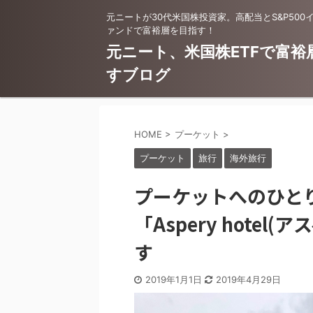
元ニートが30代米国株投資家。高配当とS&P500
ァンドで富裕層を目指す！
元ニート、米国株ETFで富裕
すブログ
HOME
>
プーケット
>
プーケット
旅行
海外旅行
プーケットへのひと
「Aspery hote
す
2019年1月1日
2019年4月29日