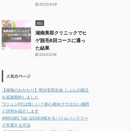
2023/4/29
雑記
湘南美容クリニックでヒ
ゲ脱毛6回コースに通っ
た結果
2023/2/26
人気のページ
【保険のおかわり】明治安田生命 じぶんの積立
を追加契約しました
ワジュンPCは怪しい？初心者向けではない感想
と評判を紹介します
ARROWS Tab Q506/MEをモバイルバッテリー
で充電する方法