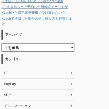
【米国ETF】QQQを決して買わない理由
JR えきねっとで予約した新幹線チケットが
Kyashだと指定席券売機で受け取れない？
Kyashで決済した場合の受け取り方を解説しま
す
アーカイブ
カテゴリー
IT
PayPay
SUP
イルミネーション