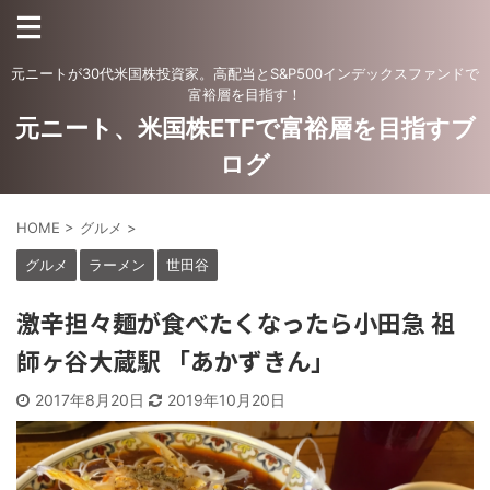
元ニートが30代米国株投資家。高配当とS&P500インデックスファンドで
富裕層を目指す！
元ニート、米国株ETFで富裕層を目指すブ
ログ
HOME
>
グルメ
>
グルメ
ラーメン
世田谷
激辛担々麺が食べたくなったら小田急 祖
師ヶ谷大蔵駅 「あかずきん」
2017年8月20日
2019年10月20日