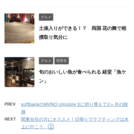
グルメ
土俵入りができる！？ 両国 花の舞で相
撲取り気分に
グルメ
世田谷
旬のおいしい魚が食べられる 経堂「魚ケ
ン」
PREV
softbankのMVNO Umobile Sに切り替えて2ヶ月の雑
感
NEXT
関東在住の方にオススメ！日帰りでラフティングは水
上に行こう。②