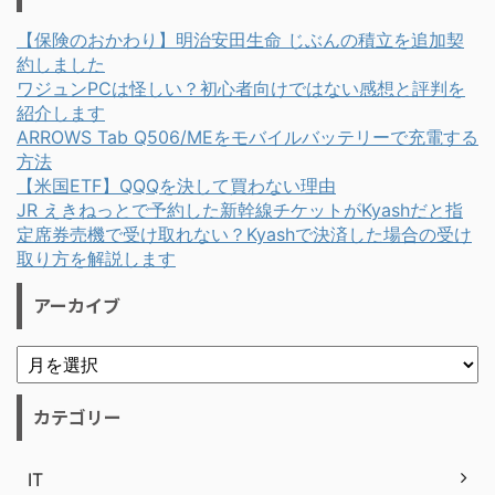
【保険のおかわり】明治安田生命 じぶんの積立を追加契
約しました
ワジュンPCは怪しい？初心者向けではない感想と評判を
紹介します
ARROWS Tab Q506/MEをモバイルバッテリーで充電する
方法
【米国ETF】QQQを決して買わない理由
JR えきねっとで予約した新幹線チケットがKyashだと指
定席券売機で受け取れない？Kyashで決済した場合の受け
取り方を解説します
アーカイブ
カテゴリー
IT