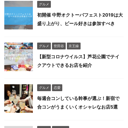
グルメ
初開催 中野オクトーバフェスト2019は大
盛り上がり、ビール好きは参加すべき
グルメ
世田谷
京王線
【新型コロナウイルス】芦花公園でテイ
クアウトできるお店を紹介
グルメ
恋愛
毎週合コンしている幹事が選ぶ！新宿で
合コンがうまくいくオシャレなお店5選