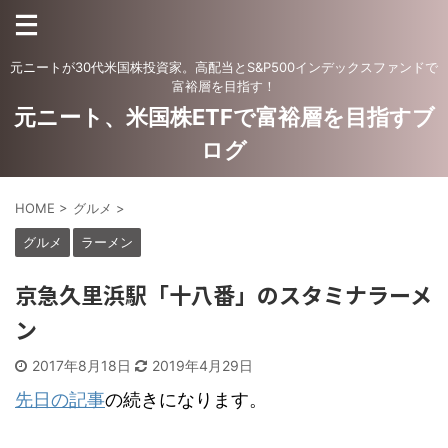
元ニートが30代米国株投資家。高配当とS&P500インデックスファンドで
富裕層を目指す！
元ニート、米国株ETFで富裕層を目指すブ
ログ
HOME
>
グルメ
>
グルメ
ラーメン
京急久里浜駅「十八番」のスタミナラーメ
ン
2017年8月18日
2019年4月29日
先日の記事
の続きになります。