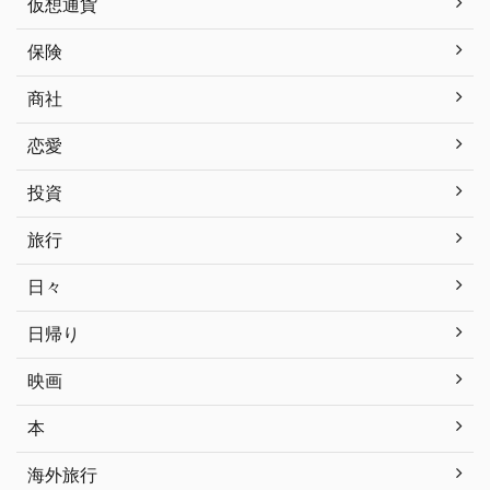
仮想通貨
保険
商社
恋愛
投資
旅行
日々
日帰り
映画
本
海外旅行