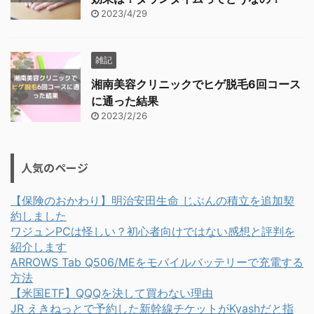
2023/4/29
雑記
湘南美容クリニックでヒゲ脱毛6回コース
に通った結果
2023/2/26
人気のページ
【保険のおかわり】明治安田生命 じぶんの積立を追加契
約しました
ワジュンPCは怪しい？初心者向けではない感想と評判を
紹介します
ARROWS Tab Q506/MEをモバイルバッテリーで充電する
方法
【米国ETF】QQQを決して買わない理由
JR えきねっとで予約した新幹線チケットがKyashだと指