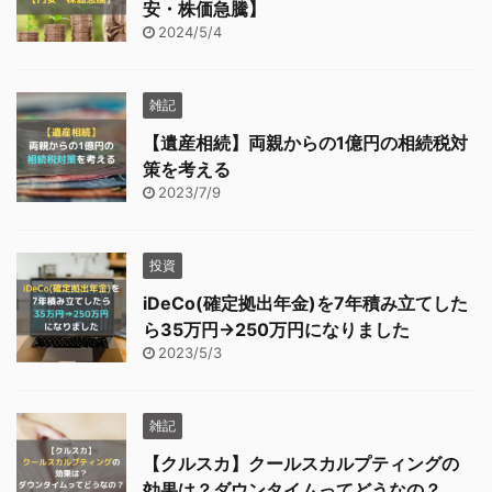
安・株価急騰】
2024/5/4
雑記
【遺産相続】両親からの1億円の相続税対
策を考える
2023/7/9
投資
iDeCo(確定拠出年金)を7年積み立てした
ら35万円→250万円になりました
2023/5/3
雑記
【クルスカ】クールスカルプティングの
効果は？ダウンタイムってどうなの？