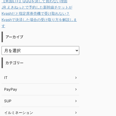
【米国ETF】QQQを決して買わない理由
JR えきねっとで予約した新幹線チケットが
Kyashだと指定席券売機で受け取れない？
Kyashで決済した場合の受け取り方を解説しま
す
アーカイブ
カテゴリー
IT
PayPay
SUP
イルミネーション