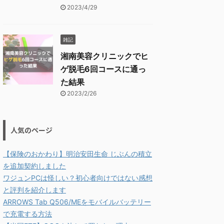
2023/4/29
雑記
湘南美容クリニックでヒ
ゲ脱毛6回コースに通っ
た結果
2023/2/26
人気のページ
【保険のおかわり】明治安田生命 じぶんの積立
を追加契約しました
ワジュンPCは怪しい？初心者向けではない感想
と評判を紹介します
ARROWS Tab Q506/MEをモバイルバッテリー
で充電する方法