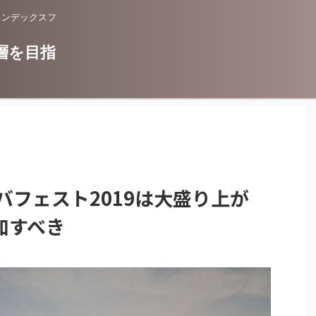
インデックスフ
層を目指
バフェスト2019は大盛り上が
加すべき