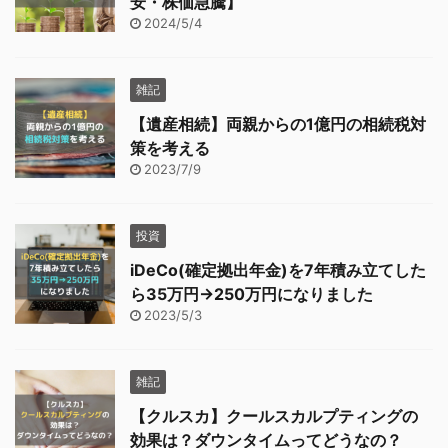
安・株価急騰】
2024/5/4
雑記
【遺産相続】両親からの1億円の相続税対
策を考える
2023/7/9
投資
iDeCo(確定拠出年金)を7年積み立てした
ら35万円→250万円になりました
2023/5/3
雑記
【クルスカ】クールスカルプティングの
効果は？ダウンタイムってどうなの？