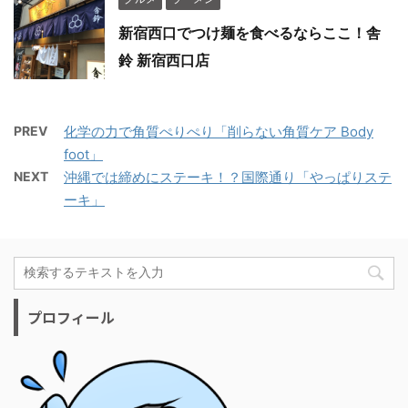
新宿西口でつけ麺を食べるならここ！舎
鈴 新宿西口店
PREV
化学の力で角質ぺりぺり「削らない角質ケア Body
foot」
NEXT
沖縄では締めにステーキ！？国際通り「やっぱりステ
ーキ」
プロフィール