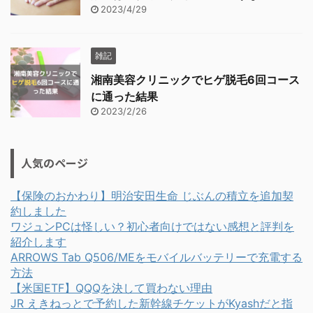
2023/4/29
雑記
湘南美容クリニックでヒゲ脱毛6回コース
に通った結果
2023/2/26
人気のページ
【保険のおかわり】明治安田生命 じぶんの積立を追加契
約しました
ワジュンPCは怪しい？初心者向けではない感想と評判を
紹介します
ARROWS Tab Q506/MEをモバイルバッテリーで充電する
方法
【米国ETF】QQQを決して買わない理由
JR えきねっとで予約した新幹線チケットがKyashだと指