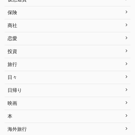
保険
商社
恋愛
投資
旅行
日々
日帰り
映画
本
海外旅行