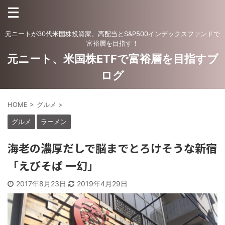
元ニートが30代米国株投資家。高配当とS&P500インデックスファンドで
富裕層を目指す！
元ニート、米国株ETFで富裕層を目指すブ
ログ
HOME
>
グルメ
>
グルメ
ラーメン
海老の濃厚だしで脳までとろけそうな新宿
「えびそば 一幻」
2017年8月23日
2019年4月29日