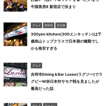
中国茶房8 新宿店で決まり
グルメ
世田谷
京王線
300yen kitchen(300エンキッチン)は千
歳烏山トップクラスで日本酒の種類でし
かも格安すぎる
グルメ
吉祥寺Dining＆Bar Luxee(ラグジー)でラ
グビーW杯日本対サモア戦を見ましたが
最高だった話
グルメ
ラーメン