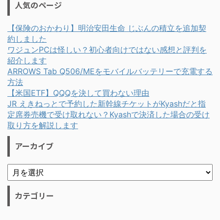
人気のページ
【保険のおかわり】明治安田生命 じぶんの積立を追加契
約しました
ワジュンPCは怪しい？初心者向けではない感想と評判を
紹介します
ARROWS Tab Q506/MEをモバイルバッテリーで充電する
方法
【米国ETF】QQQを決して買わない理由
JR えきねっとで予約した新幹線チケットがKyashだと指
定席券売機で受け取れない？Kyashで決済した場合の受け
取り方を解説します
アーカイブ
カテゴリー