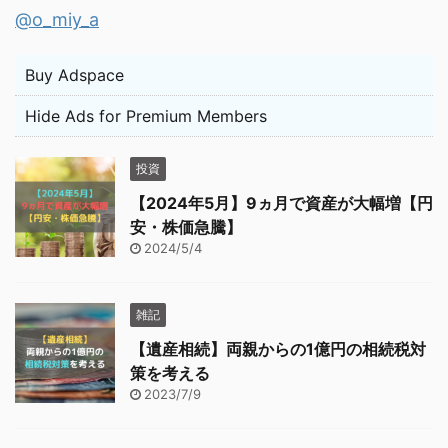
@o_miy_a
Buy Adspace
Hide Ads for Premium Members
投資
【2024年5月】9ヵ月で資産が大幅増【円
安・株価急騰】
2024/5/4
雑記
【遺産相続】両親からの1億円の相続税対
策を考える
2023/7/9