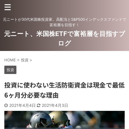
元ニートが30代米国株投資家。高配当とS&P500インデックスファンドで
富裕層を目指す！
元ニート、米国株ETFで富裕層を目指すブ
ログ
HOME
>
投資
>
投資
投資に使わない生活防衛資金は現金で最低
6ヶ月分必要な理由
2021年4月4日
2021年4月3日