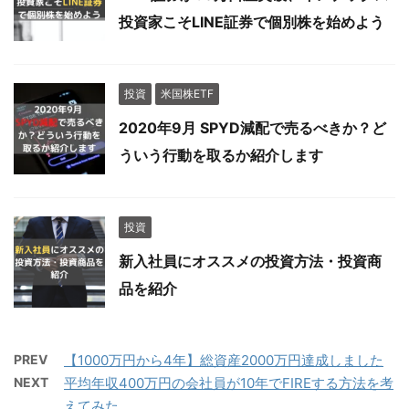
投資家こそLINE証券で個別株を始めよう
投資
米国株ETF
2020年9月 SPYD減配で売るべきか？ど
ういう行動を取るか紹介します
投資
新入社員にオススメの投資方法・投資商
品を紹介
PREV
【1000万円から4年】総資産2000万円達成しました
NEXT
平均年収400万円の会社員が10年でFIREする方法を考
えてみた