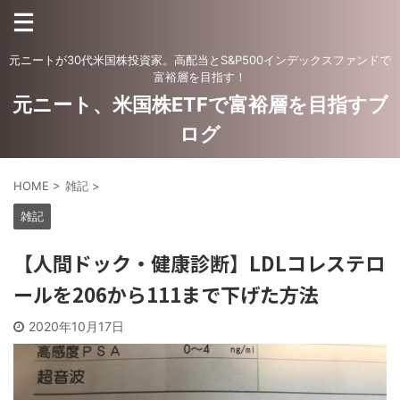
元ニートが30代米国株投資家。高配当とS&P500インデックスファンドで
富裕層を目指す！
元ニート、米国株ETFで富裕層を目指すブ
ログ
HOME
>
雑記
>
雑記
【人間ドック・健康診断】LDLコレステロ
ールを206から111まで下げた方法
2020年10月17日