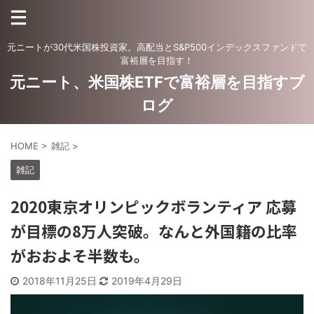
元ニートが30代米国株投資家。高配当とS&P500インデックスファンドで
富裕層を目指す！
元ニート、米国株ETFで富裕層を目指すブ
ログ
HOME
>
雑記
>
雑記
2020東京オリンピックボランティア 応募
が目標の8万人突破。なんと外国籍の比率
がおおよそ半数も。
2018年11月25日
2019年4月29日