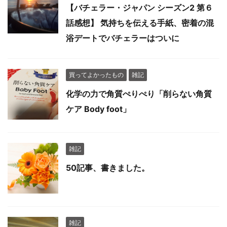
【バチェラー・ジャパン シーズン2 第６
話感想】 気持ちを伝える手紙、密着の混
浴デートでバチェラーはついに
買ってよかったもの
雑記
化学の力で角質ぺりぺり「削らない角質
ケア Body foot」
雑記
50記事、書きました。
雑記