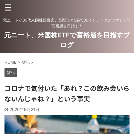
元ニートが30代米国株投資家。高配当とS&P500インデックスファンドで
富裕層を目指す！
元ニート、米国株ETFで富裕層を目指すブ
ログ
HOME
>
雑記
>
雑記
コロナで気付いた「あれ？この飲み会いら
ないんじゃね？」という事実
2020年9月21日