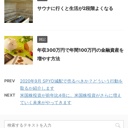
サウナに行くと生活が2段階よくなる
雑記
年収300万円で年間100万円の金融資産を
増やす方法
PREV
2020年9月 SPYD減配で売るべきか？どういう行動を
取るか紹介します
NEXT
米国株投資が前年比4倍に。米国株投資がさらに増え
ていく未来がやってきます