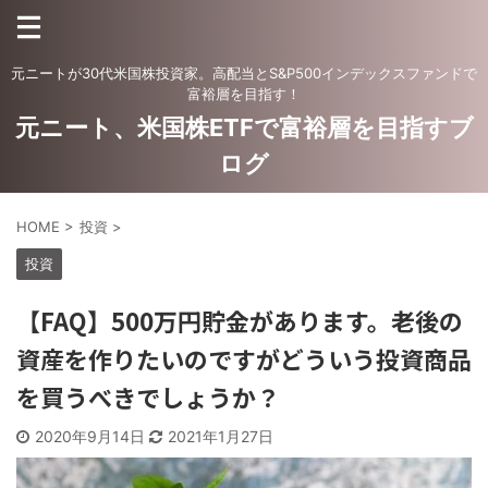
元ニートが30代米国株投資家。高配当とS&P500インデックスファンドで
富裕層を目指す！
元ニート、米国株ETFで富裕層を目指すブ
ログ
HOME
>
投資
>
投資
【FAQ】500万円貯金があります。老後の
資産を作りたいのですがどういう投資商品
を買うべきでしょうか？
2020年9月14日
2021年1月27日