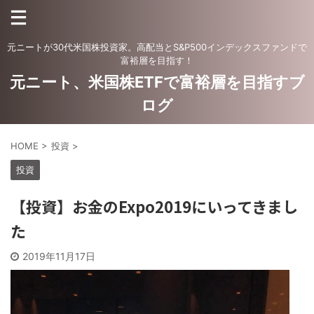
元ニートが30代米国株投資家。高配当とS&P500インデックスファンドで
富裕層を目指す！
元ニート、米国株ETFで富裕層を目指すブ
ログ
HOME
>
投資
>
投資
【投資】お金のExpo2019にいってきまし
た
2019年11月17日